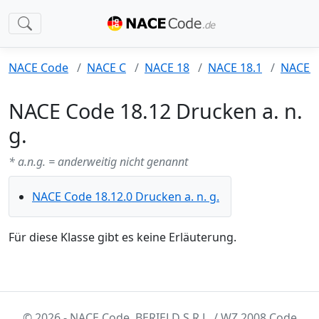
NACE Code
NACE C
NACE 18
NACE 18.1
NACE 1
NACE Code 18.12 Drucken a. n.
g.
* a.n.g. = anderweitig nicht genannt
NACE Code 18.12.0 Drucken a. n. g.
Für diese Klasse gibt es keine Erläuterung.
© 2026 - NACE Code. BERIELD S.R.L. / WZ 2008 Code