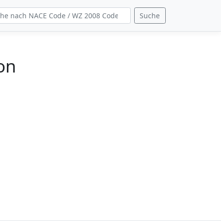
Suche
on