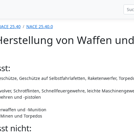
ACE 25.40
NACE 25.40.0
Herstellung von Waffen un
st:
eschütze, Geschütze auf Selbstfahrlafetten, Raketenwerfer, Torped
volver, Schrotflinten, Schnellfeuergewehre, leichte Maschinengew
wehren und -pistolen
uerwaffen und -Munition
 Minen und Torpedos
t nicht: