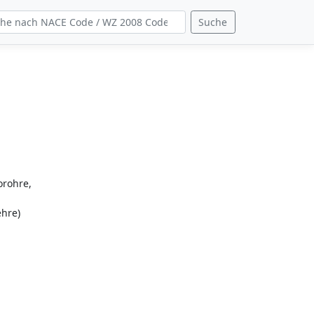
Suche
d
orohre,
ehre)