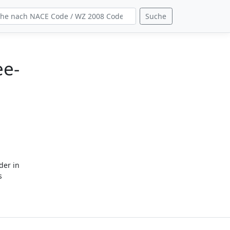
Suche
ee-
der in
s