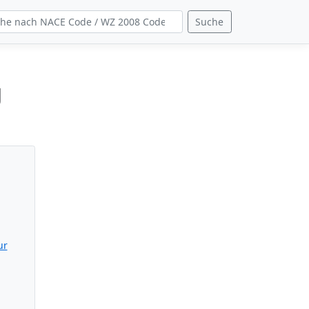
Suche
g
ur