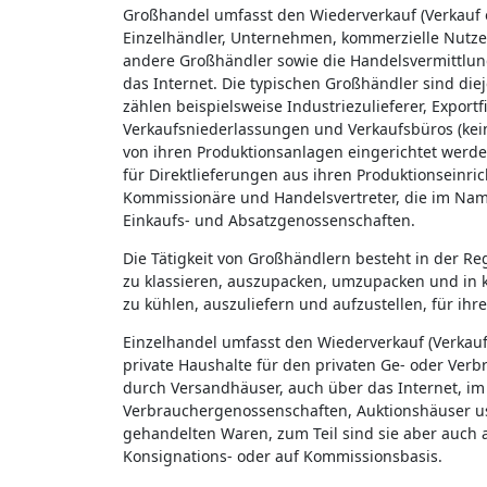
Großhandel umfasst den Wiederverkauf (Verkauf
Einzelhändler, Unternehmen, kommerzielle Nutzer
andere Großhändler sowie die Handelsvermittlun
das Internet. Die typischen Großhändler sind di
zählen beispielsweise Industriezulieferer, Expor
Verkaufsniederlassungen und Verkaufsbüros (kein
von ihren Produktionsanlagen eingerichtet werden
für Direktlieferungen aus ihren Produktionseinr
Kommissionäre und Handelsvertreter, die im Nam
Einkaufs- und Absatzgenossenschaften.
Die Tätigkeit von Großhändlern besteht in der R
zu klassieren, auszupacken, umzupacken und in kl
zu kühlen, auszuliefern und aufzustellen, für ih
Einzelhandel umfasst den Wiederverkauf (Verkau
private Haushalte für den privaten Ge- oder Ver
durch Versandhäuser, auch über das Internet, i
Verbrauchergenossenschaften, Auktionshäuser us
gehandelten Waren, zum Teil sind sie aber auch a
Konsignations- oder auf Kommissionsbasis.