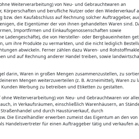
 ohne Weiterverarbeitung) von Neu- und Gebrauchtwaren an
, Körperschaften und berufliche Nutzer oder den Wiederverkauf 
g bzw. den Kaufabschluss auf Rechnung solcher Auftraggeber, au
ejenigen, die Eigentümer der von ihnen gehandelten Waren sind. D
tfirmen, Importfirmen und Einkaufsgenossenschaften sowie
e Ladengeschäfte), die von Hersteller- oder Bergbaueinheiten ge
, um ihre Produkte zu vermarkten, und die nicht lediglich Bestel
ichtungen abwickeln. Ferner zählen dazu Waren- und Rohstoffmakle
en und auf Rechnung anderer Handel treiben, sowie landwirtschaf
egel darin, Waren in großen Mengen zusammenzustellen, zu sortie
eineren Mengen weiterzuverteilen (z. B. Arzneimittel), Waren zu l
re Kunden Werbung zu betreiben und Etiketten zu gestalten.
f ohne Weiterverarbeitung) von Neu- und Gebrauchtwaren vor all
brauch, in Verkaufsräumen, einschließlich Warenhäusern, an Ständ
m Straßenhandel und durch Haustürverkauf, durch
w. Die Einzelhändler erwerben zumeist das Eigentum an den von
ls Handelsvertreter für einen Auftraggeber tätig und verkaufen a