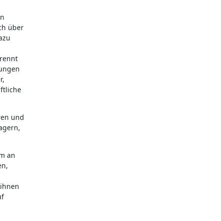
an
ch über
azu
trennt
lungen
r,
tliche
ren und
agern,
em an
en,
 ihnen
uf