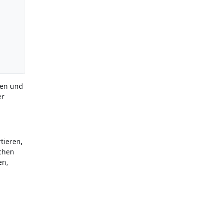
ren und
er
tieren,
chen
en,